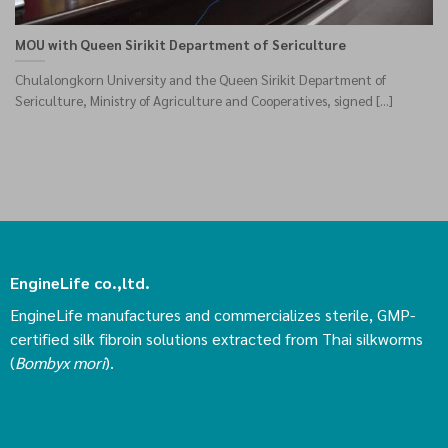
MOU with Queen Sirikit Department of Sericulture
Chulalongkorn University and the Queen Sirikit Department of
Sericulture, Ministry of Agriculture and Cooperatives, signed [...]
EngineLife co.,ltd.
EngineLife manufactures and commercializes sterile, GMP-
certified silk fibroin solutions extracted from Thai silkworms
(
Bombyx mori
).