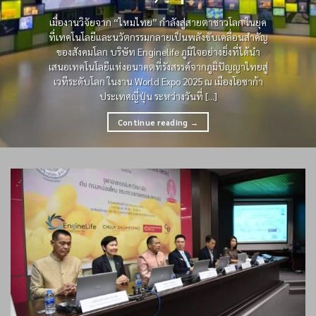
เมื่องานวิจัยจาก “ไหมไทย” กำลังสู่สายตาชาวโลก ในยุค
ที่เทคโนโลยีและนวัตกรรมกลายเป็นพลังขับเคลื่อนสำคัญ
ของสังคมโลก บริษัท Enginelife ภูมิใจอย่างยิ่งที่ได้นำ
เสนอเทคโนโลยีแห่งอนาคตที่รังสรรค์จากภูมิปัญญาไทยสู่
เวทีระดับโลก ในงาน World Expo 2025 ณ เมืองโอซาก้า
ประเทศญี่ปุ่น ระหว่างวันที่ [...]
Continue reading
→